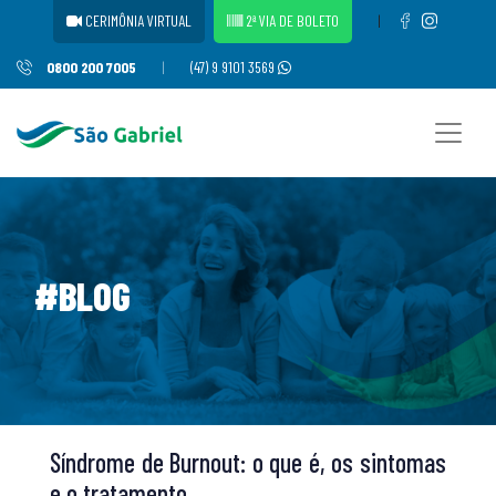
CERIMÔNIA VIRTUAL
2ª VIA DE BOLETO
|
0800 200 7005
|
(47) 9 9101 3569
#BLOG
Síndrome de Burnout: o que é, os sintomas
e o tratamento